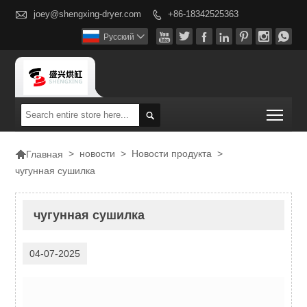

joey@shengxing-dryer.com
+86-18342525363








Pусский

Togg


>
новости
>
Новости продукта
>
Главная
чугунная сушилка
чугунная сушилка
04-07-2025