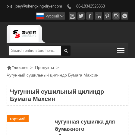

joey@shengxing-dryer.com
+86-18342525363








Pусский

Togg


>
Продукты
>
Главная
Чугунный сушильный цилиндр Бумага Махсин
Чугунный сушильный цилиндр
Бумага Махсин
горячий
чугунная сушилка для
бумажного