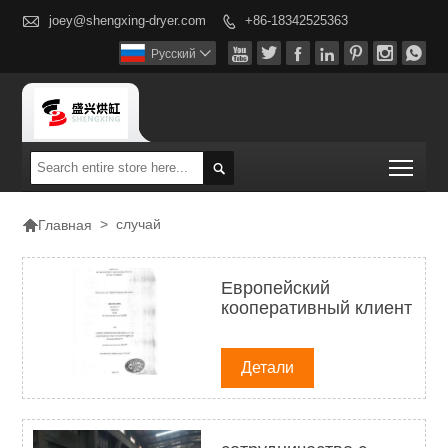

joey@shengxing-dryer.com
+86-18342525363








Pусский

Togg


>
случай
Главная
Европейский
кооперативный клиент
Детали